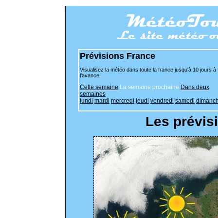
Prévisions France
Visualisez la météo dans toute la france jusqu'à 10 jours à
l'avance.
Cette semaine
La semaine prochaine
Dans deux
semaines
lundi
mardi
mercredi
jeudi
vendredi
samedi
dimanc
Les prévis